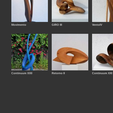
Movimento
GIRO III
VentoIV
Continuum XXll
Retorno II
Continuum XXI